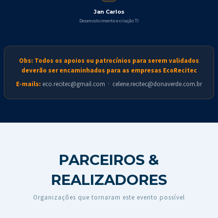
Jan Carlos
Desenvolvimento e criação TI
Obs: Todos os apoios ou patrocínios para serem validados
deverão ser encaminhados para as empresas EcoRecitec
E-mails:
eco.recitec@gmail.com · celene.recitec@donaverde.com.br
PARCEIROS &
REALIZADORES
Organizações que tornaram este evento possível