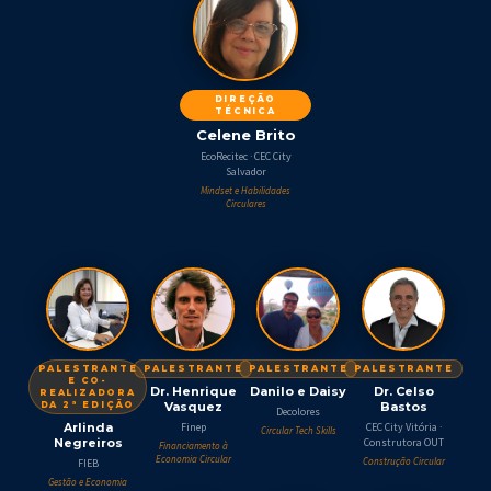
DIREÇÃO
TÉCNICA
Celene Brito
EcoRecitec · CEC City
Salvador
Mindset e Habilidades
Circulares
PALESTRANTE
PALESTRANTE
PALESTRANTE
PALESTRANTE
E CO-
Dr. Henrique
Danilo e Daisy
Dr. Celso
REALIZADORA
DA 2ª EDIÇÃO
Vasquez
Bastos
Decolores
Arlinda
Finep
CEC City Vitória ·
Circular Tech Skills
Negreiros
Construtora OUT
Financiamento à
Economia Circular
Construção Circular
FIEB
Gestão e Economia