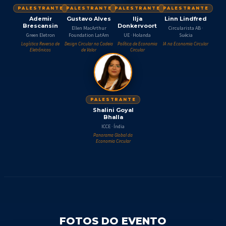
PALESTRANTE
PALESTRANTE
PALESTRANTE
PALESTRANTE
Ademir
Gustavo Alves
Ilja
Linn Lindfred
Brescansin
Donkervoort
Ellen MacArthur
Circularista AB ·
Green Eletron
Foundation LatAm
UE · Holanda
Suécia
Logística Reversa de
Design Circular na Cadeia
Política de Economia
IA na Economia Circular
Eletrônicos
de Valor
Circular
PALESTRANTE
Shalini Goyal
Bhalla
ICCE · Índia
Panorama Global da
Economia Circular
FOTOS DO EVENTO