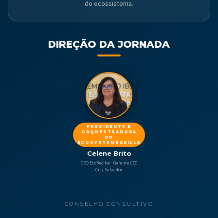
do ecossistema.
DIREÇÃO DA JORNADA
PRESIDENTE E
ORQUESTRADORA
DO
ECOSYSTEM8SKILLS
Celene Brito
CEO EcoRecitec · Gerente CEC
City Salvador
CONSELHO CONSULTIVO