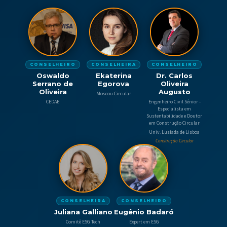
CONSELHEIRO
CONSELHEIRA
CONSELHEIRO
Oswaldo
Ekaterina
Dr. Carlos
Serrano de
Egorova
Oliveira
Oliveira
Augusto
Moscou Circular
CEDAE
Engenheiro Civil Sénior -
Especialista em
Sustentabilidade e Doutor
em Construção Circular
Univ. Lusíada de Lisboa
Construção Circular
CONSELHEIRA
CONSELHEIRO
Juliana Galliano
Eugênio Badaró
Comitê ESG Tech
Expert em ESG