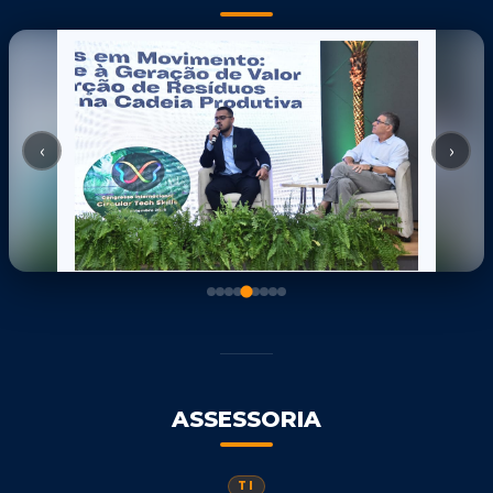
‹
›
ASSESSORIA
TI