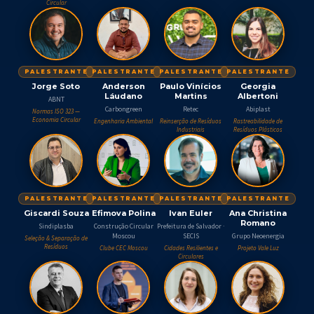
Circular
PALESTRANTE
PALESTRANTE
PALESTRANTE
PALESTRANTE
Jorge Soto
Anderson
Paulo Vinícios
Georgia
Láudano
Martins
Albertoni
ABNT
Carbongreen
Retec
Abiplast
Normas ISO 323 —
Economia Circular
Engenharia Ambiental
Reinserção de Resíduos
Rastreabilidade de
Industriais
Resíduos Plásticos
PALESTRANTE
PALESTRANTE
PALESTRANTE
PALESTRANTE
Giscardi Souza
Efimova Polina
Ivan Euler
Ana Christina
Romano
Sindiplasba
Construção Circular
Prefeitura de Salvador ·
Moscou
SECIS
Grupo Neoenergia
Seleção & Separação de
Resíduos
Clube CEC Moscou
Cidades Resilientes e
Projeto Vale Luz
Circulares